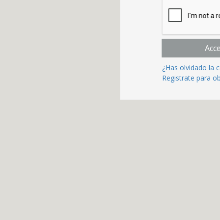
Acc
¿Has olvidado la 
Registrate para o