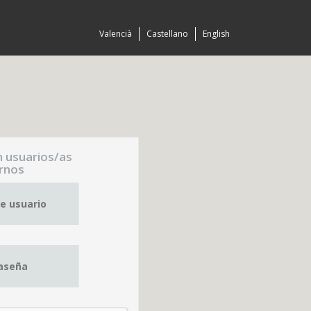
Valencià
Castellano
English
n usuarios/as
rnos