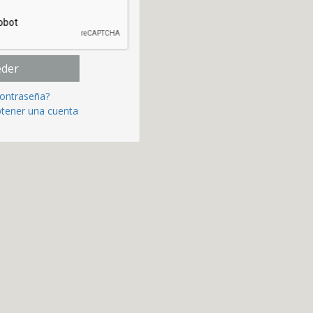
eder
contraseña?
btener una cuenta