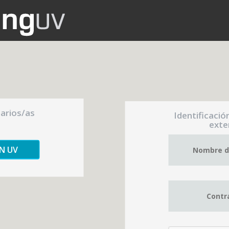
uarios/as
Identificació
exte
ÓN UV