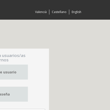
Valencià
Castellano
English
n usuarios/as
rnos