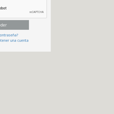
eder
contraseña?
btener una cuenta