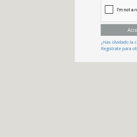
Acc
¿Has olvidado la 
Registrate para o