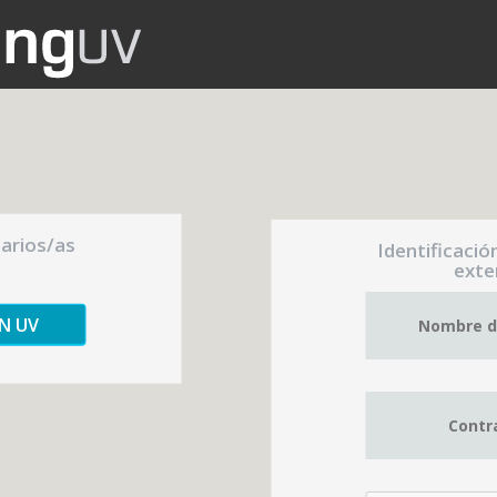
uarios/as
Identificació
exte
ÓN UV