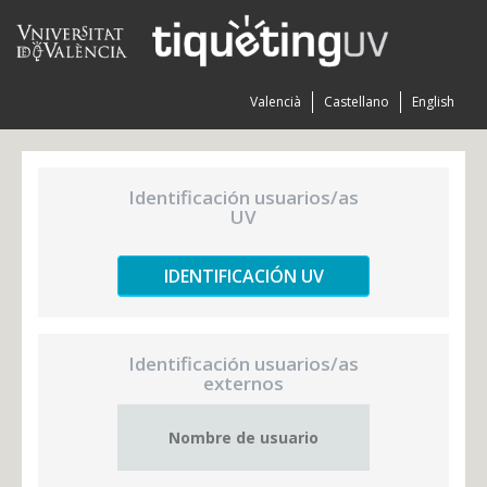
Valencià
Castellano
English
Identificación usuarios/as
UV
IDENTIFICACIÓN UV
Identificación usuarios/as
externos