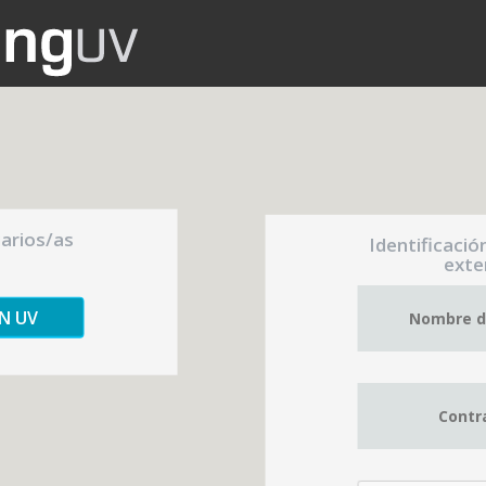
uarios/as
Identificació
exte
ÓN UV