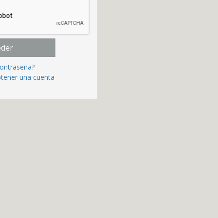
eder
contraseña?
btener una cuenta