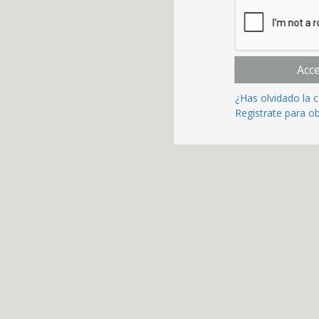
Acc
¿Has olvidado la 
Registrate para o