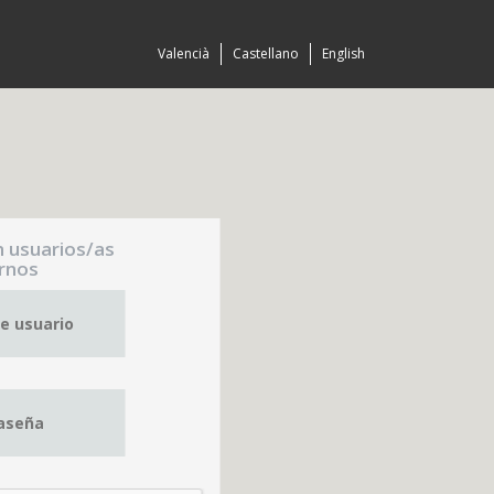
Valencià
Castellano
English
n usuarios/as
rnos