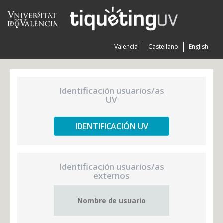
Valencià
Castellano
English
Identificación usuarios/as
UV
IDENTIFICACIÓN UV
Identificación usuarios/as
externos