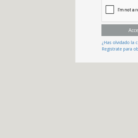
Acc
¿Has olvidado la 
Registrate para o