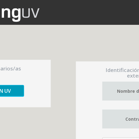
uarios/as
Identificació
exte
ÓN UV