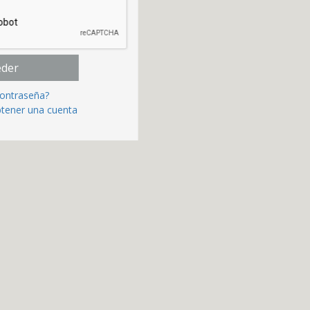
eder
contraseña?
btener una cuenta