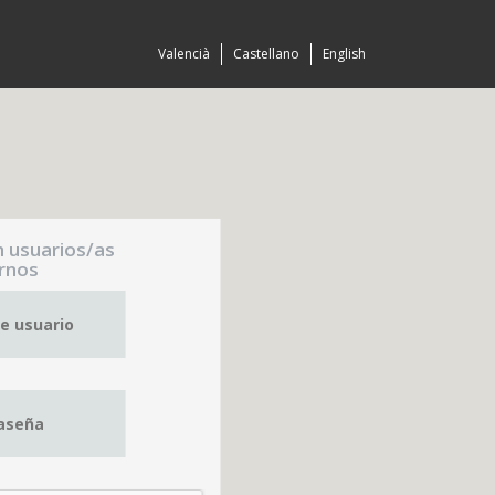
Valencià
Castellano
English
n usuarios/as
rnos