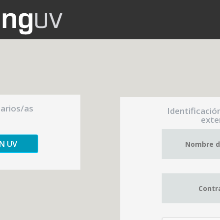
uarios/as
Identificació
exte
ÓN UV