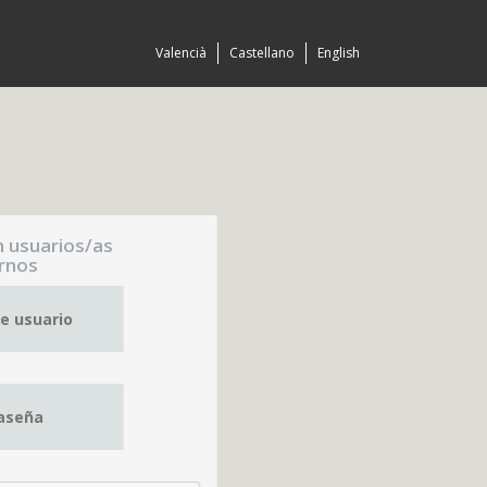
Valencià
Castellano
English
n usuarios/as
rnos