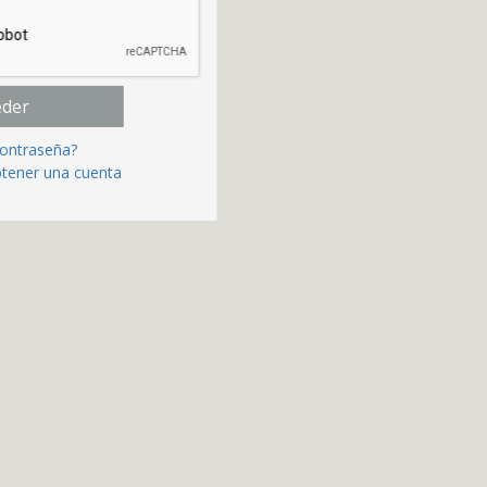
eder
contraseña?
btener una cuenta