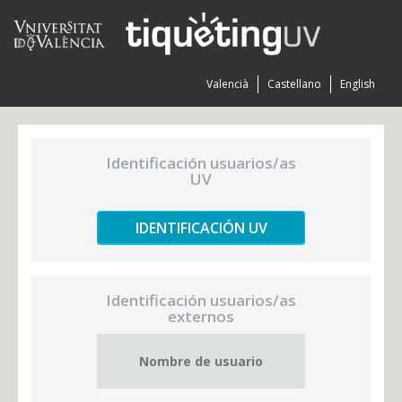
Valencià
Castellano
English
Identificación usuarios/as
UV
IDENTIFICACIÓN UV
Identificación usuarios/as
externos