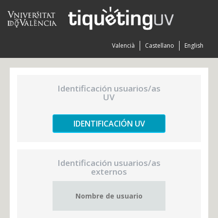
Valencià
Castellano
English
Identificación usuarios/as
UV
IDENTIFICACIÓN UV
Identificación usuarios/as
externos