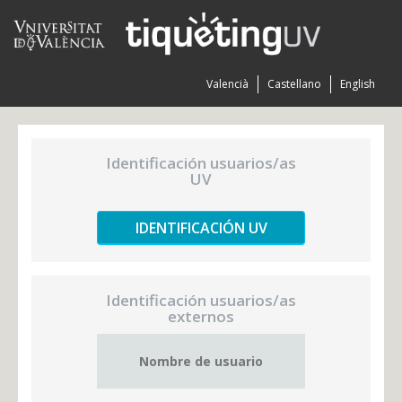
Valencià
Castellano
English
Identificación usuarios/as
UV
IDENTIFICACIÓN UV
Identificación usuarios/as
externos