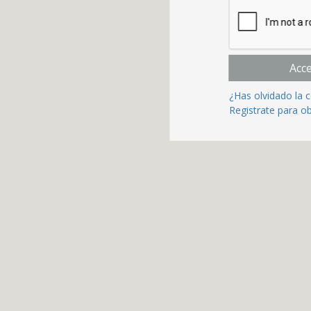
Acc
¿Has olvidado la 
Registrate para o