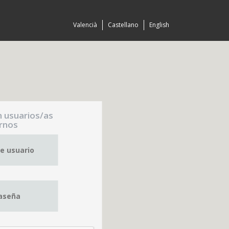
Valencià
Castellano
English
n usuarios/as
rnos