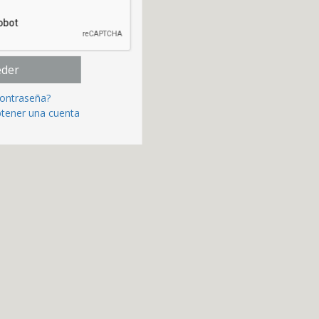
eder
contraseña?
btener una cuenta