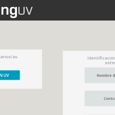
uarios/as
Identificació
exte
ÓN UV