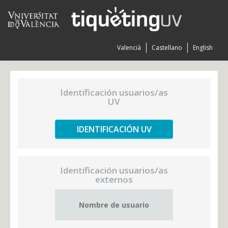
Valencià
Castellano
English
Identificación usuarios/as
UV
IDENTIFICACIÓN UV
Identificación usuarios/as
externos