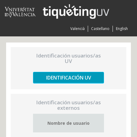
Valencià
Castellano
English
Identificación usuarios/as
UV
IDENTIFICACIÓN UV
Identificación usuarios/as
externos