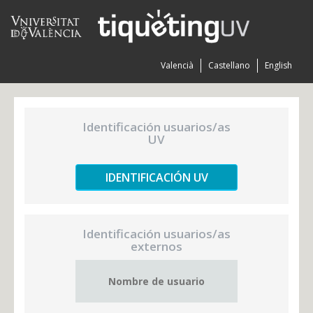
Valencià
Castellano
English
Identificación usuarios/as
UV
IDENTIFICACIÓN UV
Identificación usuarios/as
externos