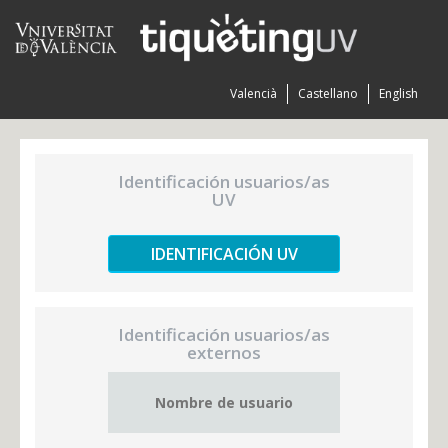
Valencià
Castellano
English
Identificación usuarios/as
UV
IDENTIFICACIÓN UV
Identificación usuarios/as
externos